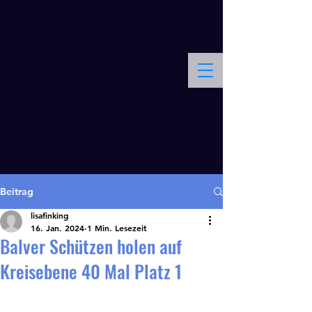
Schießsportgruppe Balve
Kontakt
Beitrag
lisafinking
16. Jan. 2024
1 Min. Lesezeit
Balver Schützen holen auf
Kreisebene 40 Mal Platz 1