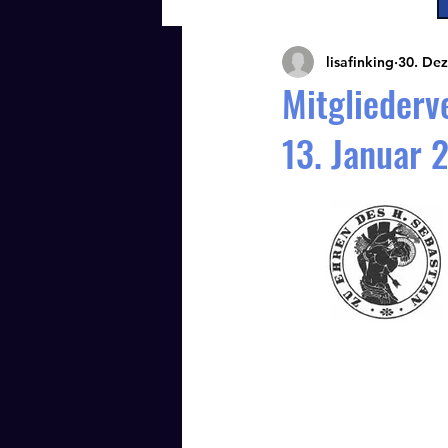
lisafinking
30. Dez
Mitglieder
13. Januar 