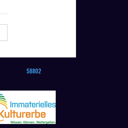
rehrung Kreismeisterschaft
802