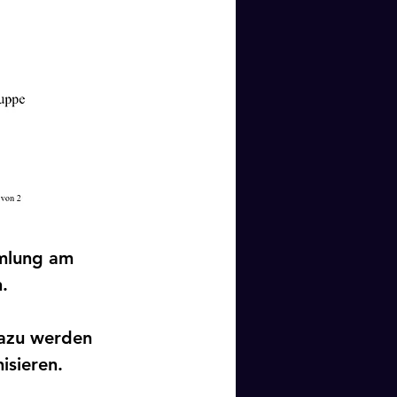
mmlung am 
.
Dazu werden 
isieren.