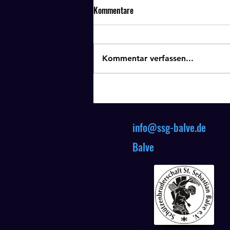
Kommentare
Kommentar verfassen...
Schießen für Jedermann -
Endstand
info@ssg-balve.de
A
Balve