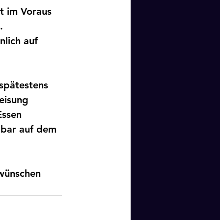
t im Voraus 
. 
nlich auf 
spätestens 
eisung 
ssen 
 bar auf dem 
wünschen 