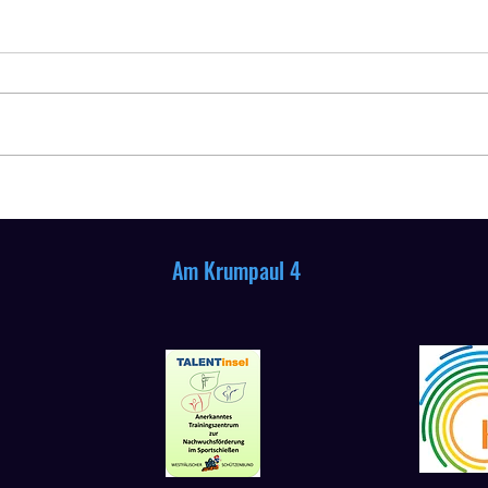
Mitgliederversammlung 2026
Siege
2026
m Krumpaul 4
58