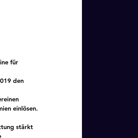
ne für 
2019 den 
reinen 
ien einlösen.
tung stärkt 
e 