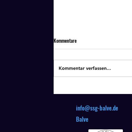
Kommentare
Kommentar verfassen...
Schießen für Jedermann -
Endstand
info@ssg-balve.de
A
Balve