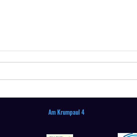
Mitgliederversammlung 2026
Siege
2026
m Krumpaul 4
58