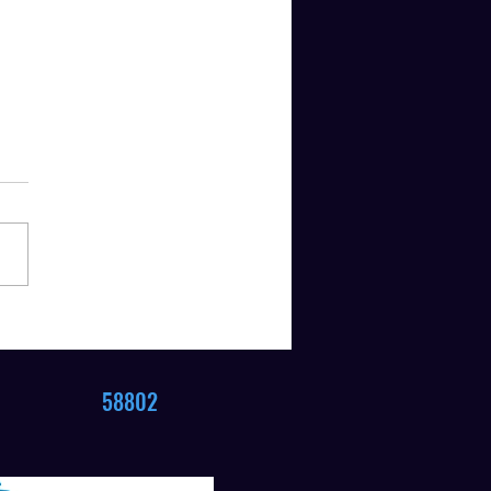
rehrung Kreismeisterschaft
802