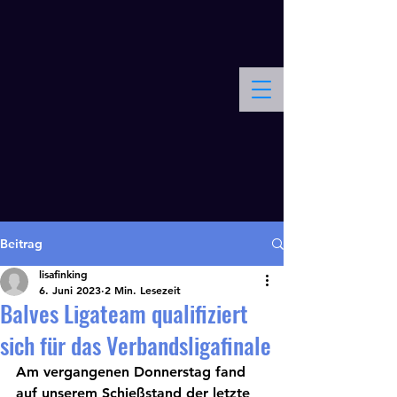
Schießsportgruppe Balve
Kontakt
Beitrag
lisafinking
6. Juni 2023
2 Min. Lesezeit
Balves Ligateam qualifiziert
sich für das Verbandsligafinale
Am vergangenen Donnerstag fand 
auf unserem Schießstand der letzte 