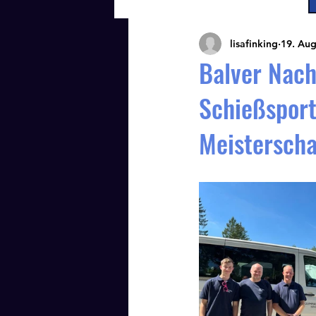
lisafinking
19. Aug
Balver Nach
Schießsport
Meistersch