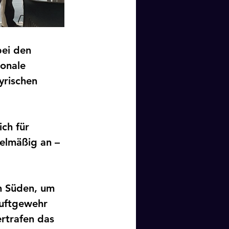
bei den 
onale 
yrischen 
ch für 
gelmäßig an – 
n Süden, um 
Luftgewehr 
rtrafen das 