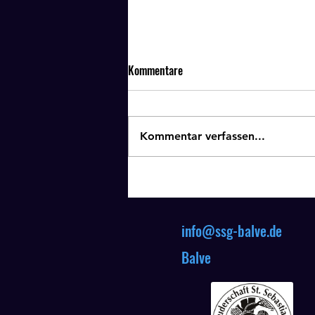
Kommentare
Kommentar verfassen...
Schießen für Jedermann -
Endstand
info@ssg-balve.de
A
Balve