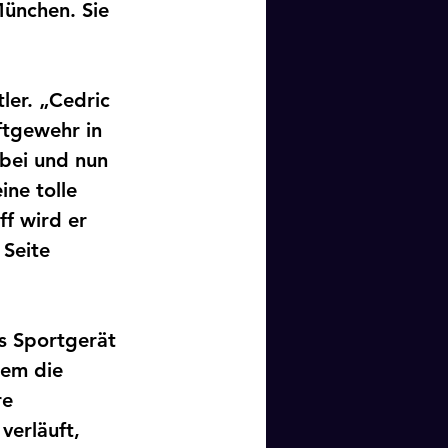
ünchen. Sie 
ler. „Cedric 
ftgewehr in 
abei und nun 
ine tolle 
f wird er 
Seite 
s Sportgerät 
em die 
e 
verläuft, 