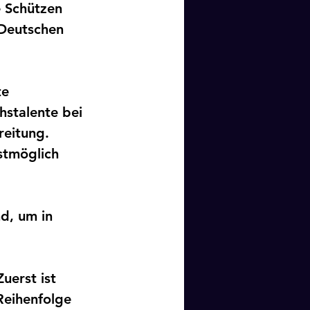
e Schützen 
 Deutschen 
e 
hstalente bei 
eitung. 
stmöglich 
d, um in 
 
uerst ist 
Reihenfolge 