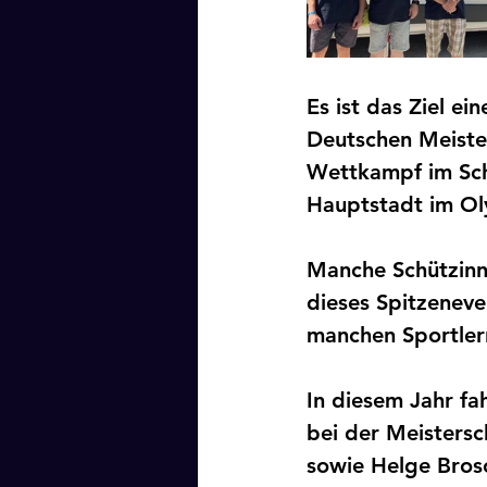
Es ist das Ziel ei
Deutschen Meister
Wettkampf im Schi
Hauptstadt im Ol
Manche Schützinne
dieses Spitzeneven
manchen Sportlern
In diesem Jahr fa
bei der Meistersc
sowie Helge Brosc