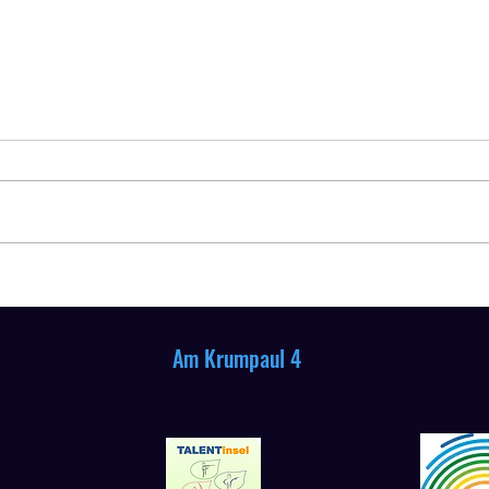
Mitgliederversammlung 2026
Siege
2026
m Krumpaul 4
58