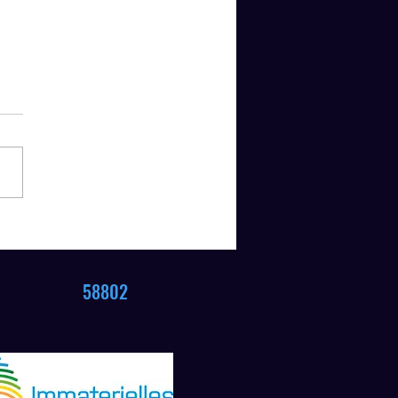
rehrung Kreismeisterschaft
802