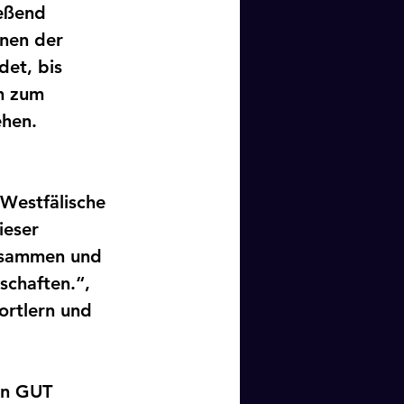
ießend 
nen der 
et, bis 
ch zum 
hen. 
Westfälische 
ieser 
zusammen und 
schaften.“, 
ortlern und 
en GUT 