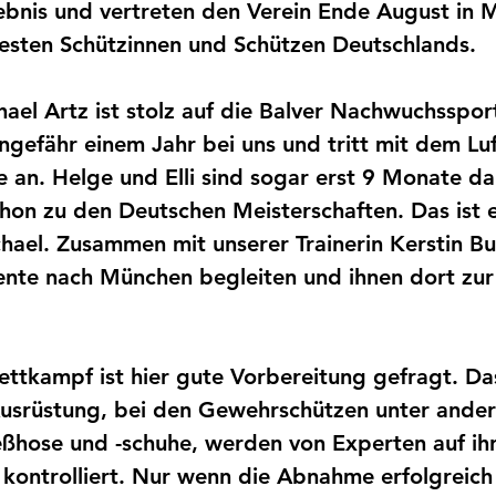
ebnis und vertreten den Verein Ende August in M
esten Schützinnen und Schützen Deutschlands. 
hael Artz ist stolz auf die Balver Nachwuchssport
 ungefähr einem Jahr bei uns und tritt mit dem Lu
e an. Helge und Elli sind sogar erst 9 Monate d
chon zu den Deutschen Meisterschaften. Das ist e
chael. Zusammen mit unserer Trainerin Kerstin Buf
ente nach München begleiten und ihnen dort zur 
ttkampf ist hier gute Vorbereitung gefragt. Da
Ausrüstung, bei den Gewehrschützen unter ander
eßhose und -schuhe, werden von Experten auf ihr
kontrolliert. Nur wenn die Abnahme erfolgreich 